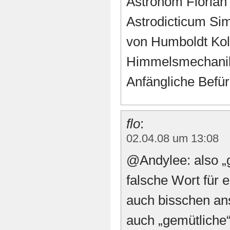
Astronom Florian 
Astrodicticum Si
von Humboldt Kol
Himmelsmechanik
Anfängliche Befü
Flo
:
02.04.08 um 13:08
@Andylee: also „g
falsche Wort für 
auch bisschen a
auch „gemütliche