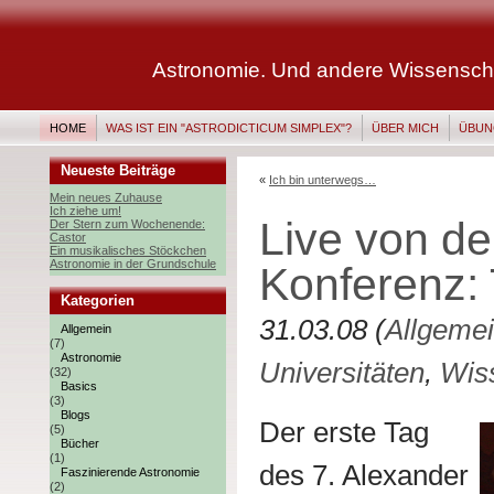
Astronomie. Und andere Wissenscha
HOME
WAS IST EIN "ASTRODICTICUM SIMPLEX"?
ÜBER MICH
ÜBUN
Neueste Beiträge
«
Ich bin unterwegs…
Mein neues Zuhause
Ich ziehe um!
Live von d
Der Stern zum Wochenende:
Castor
Ein musikalisches Stöckchen
Astronomie in der Grundschule
Konferenz: 
Kategorien
31.03.08 (
Allgeme
Allgemein
(7)
Astronomie
Universitäten
,
Wis
(32)
Basics
(3)
Blogs
Der erste Tag
(5)
Bücher
(1)
des 7. Alexander
Faszinierende Astronomie
(2)