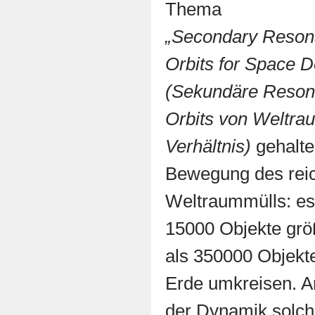
Thema
„Secondary Resona
Orbits for Space D
(Sekundäre Resona
Orbits von Weltra
Verhältnis)
gehalte
Bewegung des reic
Weltraummülls: es
15000 Objekte grö
als 350000 Objekte
Erde umkreisen. An
der Dynamik solche