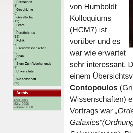
Fernsehen
von Humboldt
(1)
Geschichte
(6)
Kolloquiums
Gesellschaft
(13)
Lehre
(HCM7) ist
(2)
Persönliches
(13)
vorüber und es
Politik
(2)
Pseudowissenschaft
war wie erwartet
(2)
Spaß
(6)
sehr interessant. 
Stern Zum Wochenende
(7)
Universitäten
einem Übersichtsv
(3)
Wissenschaft
(30)
Contopoulos
(Gri
Archiv
Wissenschaften) erö
April 2008
März 2008
Februar 2008
Vortrags war
„Orde
Galaxies“(Ordnung