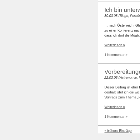
Ich bin unt
30.03.08 (
Blogs
,
Persön
… nach Österreich. Gle
zu einer Konferenz nach
dass ich dort die Möglic
Weiterlesen »
1 Kommentar »
Vorbereitung
22.03.08 (
Astronomie
,
Dieser Beitrag ist eher
deshalb stell ich die w
Vortrags zum Thema „Fu
Weiterlesen »
1 Kommentar »
« frühere Einträge