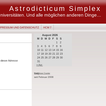
Astrodicticum Simplex
niversitäten. Und alle möglichen anderen Dinge…
MPRESSUM UND DATENSCHUTZ
HCM 7
August 2026
M
D
M
D
F
S
S
1
2
3
4
5
6
7
8
9
10
11
12
13
14
15
16
17
18
19
20
21
22
23
24
25
26
27
28
29
30
r dieser Adresse
31
« Apr.
kostenloser Counter
THQ
seit Februar 2008