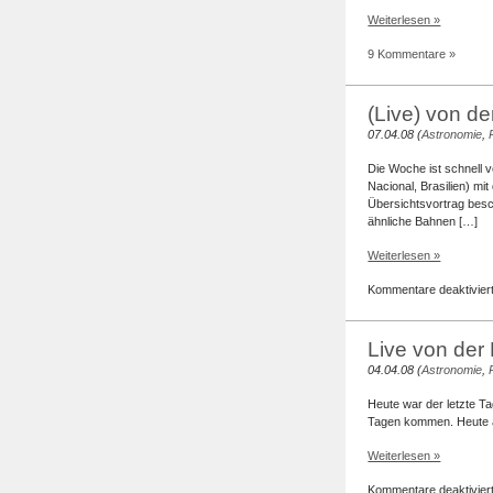
Weiterlesen »
9 Kommentare »
(Live) von d
07.04.08 (
Astronomie
,
Die Woche ist schnell 
Nacional, Brasilien) mi
Übersichtsvortrag besch
ähnliche Bahnen […]
Weiterlesen »
Kommentare deaktivier
Live von der
04.04.08 (
Astronomie
,
Heute war der letzte T
Tagen kommen. Heute ab
Weiterlesen »
Kommentare deaktivier