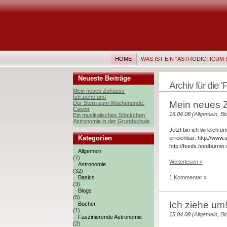
HOME
WAS IST EIN "ASTRODICTICUM 
Neueste Beiträge
Archiv für die 
Mein neues Zuhause
Ich ziehe um!
Mein neues 
Der Stern zum Wochenende:
Castor
16.04.08 (
Allgemein
,
Bl
Ein musikalisches Stöckchen
Astronomie in der Grundschule
Jetzt bin ich wirklich 
Kategorien
erreichbar: http://www.
http://feeds.feedburne
Allgemein
(7)
Weiterlesen »
Astronomie
(32)
Basics
1 Kommentar »
(3)
Blogs
(5)
Ich ziehe um
Bücher
(1)
15.04.08 (
Allgemein
,
Bl
Faszinierende Astronomie
(2)