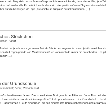
weit – mein Blog zieht um zu ScienceBlogs.de! Ich freue mich sehr, dass dieses Blog jetzt Tei
schaft wird und hoffe natürlich auch, dass sich das positiv auf mein Blog und dessen Inhalt
heit auf die bisherigen 72 Tage „Astrodicticum Simplex“ zurückzuschauen. […]
für
t
Ich
ziehe
um!
sches Stöckchen
liches
,
Spaß
)
 Sun hat mir ja schon vor geraumer Zeit ein Stöckchen zugeworfen – und jetzt komm ich auch
sen die Fragen gerade von Musik handeln? Ich kann mich da immer nie entscheiden – es gibt 
probier […]
n der Grundschule
Gesellschaft
,
Lehre
,
Persönliches
)
roßschwabhausen fahren. Das ist ein kleines Dorf ganz in der Nähe von Jena. Dort befindet 
r Universitätssternwarte mit ihrem großen Teleskop sondern auch eine Grundschule. Und di
et. Dazu wurden 4 Leute eingeladen, die den Kindern ihre Berufe näherbringen und erklären so