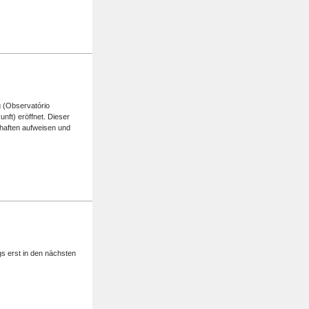
g (Observatório
unft) eröffnet. Dieser
chaften aufweisen und
gs erst in den nächsten