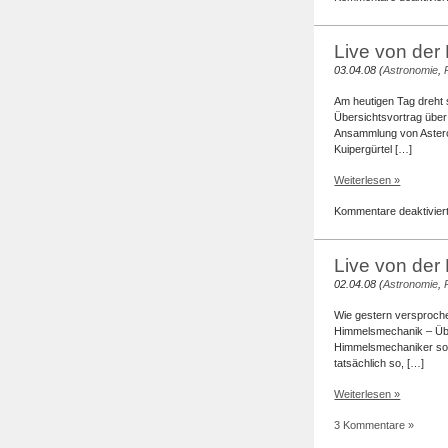
Live von der
03.04.08 (
Astronomie
,
Am heutigen Tag dreht 
Übersichtsvortrag über 
Ansammlung von Asteroi
Kuipergürtel […]
Weiterlesen »
Kommentare deaktivier
Live von der
02.04.08 (
Astronomie
,
Wie gestern versprochen
Himmelsmechanik – Über
Himmelsmechaniker soll
tatsächlich so, […]
Weiterlesen »
3 Kommentare »