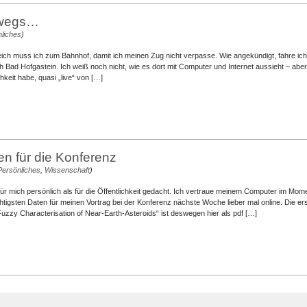
erwegs…
liches
)
ich muss ich zum Bahnhof, damit ich meinen Zug nicht verpasse. Wie angekündigt, fahre ic
 Bad Hofgastein. Ich weiß noch nicht, wie es dort mit Computer und Internet aussieht – aber 
hkeit habe, quasi „live“ von […]
en für die Konferenz
Persönliches
,
Wissenschaft
)
 für mich persönlich als für die Öffentlichkeit gedacht. Ich vertraue meinem Computer im Mom
ichtigsten Daten für meinen Vortrag bei der Konferenz nächste Woche lieber mal online. Die e
zzy Characterisation of Near-Earth-Asteroids“ ist deswegen hier als pdf […]