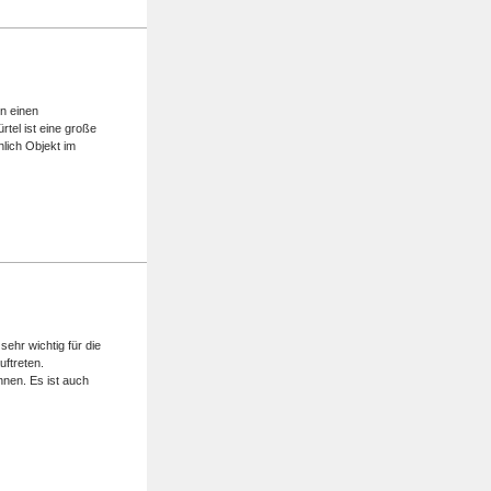
nn einen
tel ist eine große
lich Objekt im
ehr wichtig für die
ftreten.
nen. Es ist auch