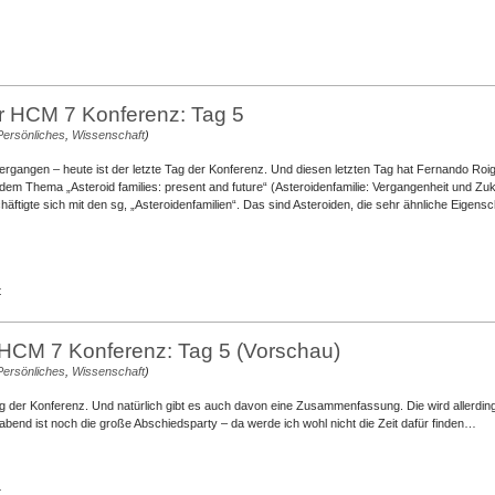
er HCM 7 Konferenz: Tag 5
Persönliches
,
Wissenschaft
)
vergangen – heute ist der letzte Tag der Konferenz. Und diesen letzten Tag hat Fernando Roi
t dem Thema „Asteroid families: present and future“ (Asteroidenfamilie: Vergangenheit und Zuk
äftigte sich mit den sg, „Asteroidenfamilien“. Das sind Asteroiden, die sehr ähnliche Eigens
für
t
(Live)
von
der
 HCM 7 Konferenz: Tag 5 (Vorschau)
HCM
Persönliches
,
Wissenschaft
)
7
Konferenz:
ag der Konferenz. Und natürlich gibt es auch davon eine Zusammenfassung. Die wird allerdin
Tag
end ist noch die große Abschiedsparty – da werde ich wohl nicht die Zeit dafür finden…
5
für
t