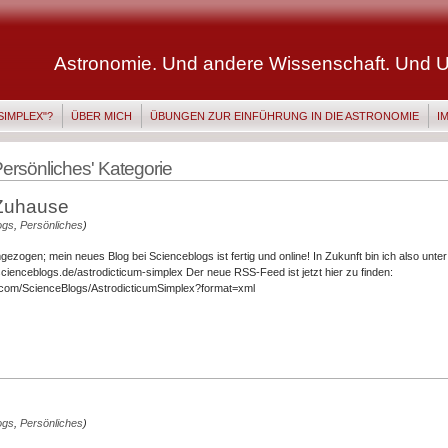
Astronomie. Und andere Wissenschaft. Und U
SIMPLEX"?
ÜBER MICH
ÜBUNGEN ZUR EINFÜHRUNG IN DIE ASTRONOMIE
I
'Persönliches' Kategorie
Zuhause
ogs
,
Persönliches
)
umgezogen; mein neues Blog bei Scienceblogs ist fertig und online! In Zukunft bin ich also unte
scienceblogs.de/astrodicticum-simplex Der neue RSS-Feed ist jetzt hier zu finden:
r.com/ScienceBlogs/AstrodicticumSimplex?format=xml
!
ogs
,
Persönliches
)