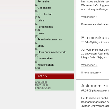
Fernsehen
Nun ist es auch hier so
(1)
Wissenschaftsbloggemein
Geschichte
auch eine gute Gelegen
(6)
Gesellschaft
Weiterlesen »
(13)
Lehre
(2)
Kommentare deaktivier
Persönliches
(13)
Politik
(2)
Ein musikali
Pseudowissenschaft
10.04.08 (
Blogs
,
Persön
(2)
Spaß
(6)
JLT von Evil under the
Stern Zum Wochenende
zu antworten. Aber müs
(7)
ich gut finde. Naja, ich 
Universitäten
(3)
Wissenschaft
Weiterlesen »
(30)
8 Kommentare »
Archiv
April 2008
Astronomie i
März 2008
Februar 2008
07.04.08 (
Astronomie
,
Heute durfte ich nach G
Beobachtungsstation de
„Kinder-Uni“ veranstalt