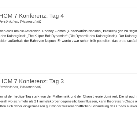
Live
von
der
 HCM 7 Konferenz: Tag 4
HCM
Persönliches
,
Wissenschaft
)
7
Konferenz:
sich alles um die Asteroiden. Rodney Gomes (Observatório Nacional, Brasilien) gab zu Begi
Tag
den Kuipergürtel: „The Kuiper Belt Dynamics“ (Die Dynamik des Kuipergürtels). Der Kuipergür
5
den außerhalb der Bahn von Neptun. Er wurde zwar schon früh postuliert; das erste tatsäch
(Vorschau)
für
t
Live
von
der
 HCM 7 Konferenz: Tag 3
HCM
Persönliches
,
Wissenschaft
)
7
Konferenz:
 ist der heutige Tag stark von der Mathematik und der Chaostheorie dominiert. Die ist auch s
Tag
all, wo sich mehr als 2 Himmelskörper gegenseitig beeinflussen, kann theoretisch Chaos au
4
ten sich daher einigermassen gut mit der wissenschaftlichen Behandlung des Chaos ausken